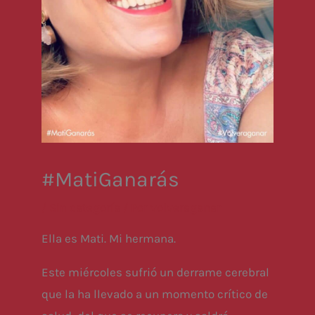
#MatiGanarás
/
Sin categoría
/ Por
volveraganar
Ella es Mati. Mi hermana.
Este miércoles sufrió un derrame cerebral
que la ha llevado a un momento crítico de